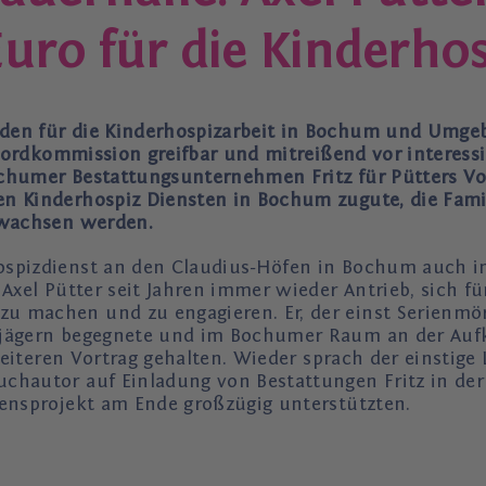
uro für die Kinderh
en für die Kinderhospizarbeit in Bochum und Umgeb
er Mordkommission greifbar und mitreißend vor intere
ochumer Bestattungsunternehmen Fritz für Pütters Vo
en Kinderhospiz Diensten in Bochum zugute, die Fam
rwachsen werden.
ospizdienst an den Claudius-Höfen in Bochum auch i
 Axel Pütter seit Jahren immer wieder Antrieb, sich f
 machen und zu engagieren. Er, der einst Serienmörd
njägern begegnete und im Bochumer Raum an der Aufkl
weiteren Vortrag gehalten. Wieder sprach der einstige L
chautor auf Einladung von Bestattungen Fritz in de
ensprojekt am Ende großzügig unterstützten.