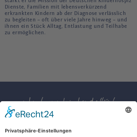
stärkt er die Mission der Deutschen Kinderhospiz
Dienste, Familien mit lebensverkürzend
erkrankten Kindern ab der Diagnose verlässlich
zu begleiten – oft über viele Jahre hinweg – und
ihnen ein Stück Alltag, Entlastung und Teilhabe
zu ermöglichen.
IMPRESSUM
DATENSCHUTZ
PRESSE
KONTAKT
DOWNLOADS